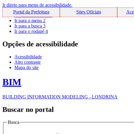
Ir direto para menu de acessibilidade.
Portal da Prefeitura
Sites Oficiais
Ace
Ir para o conteúdo
1
Ir para o menu
2
Ir para a busca
3
Ir para o rodapé
4
Opções de acessibilidade
Acessibilidade
Alto contraste
Mapa do site
BIM
BUILDING INFORMATION MODELING - LONDRINA
Buscar no portal
Busca