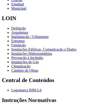
Estadual
Municipal
LOIN
Definição
Arquitetura
Implantação / Urbanismo
Estrutura
Fundação
Instalações Elétricas, Comunicação e Dados
Instalações Hidrossanitárias
Prevenção à Incêndio
Instalações de Gás
Climatização
Canteiro de Obras
Central de Conteúdos
Logomarca BIM-Ld
Instruções Normativas