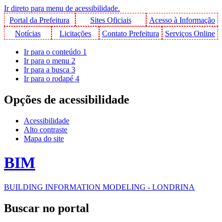
Ir direto para menu de acessibilidade.
Portal da Prefeitura
Sites Oficiais
Acesso à Informação
Notícias
Licitações
Contato Prefeitura
Serviços Online
Ir para o conteúdo
1
Ir para o menu
2
Ir para a busca
3
Ir para o rodapé
4
Opções de acessibilidade
Acessibilidade
Alto contraste
Mapa do site
BIM
BUILDING INFORMATION MODELING - LONDRINA
Buscar no portal