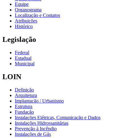
Equipe
Organograma
Localização e Contatos
Atribuições
Histórico
Legislação
Federal
Estadual
Municipal
LOIN
Definição
Arquitetura
Implantação / Urbanismo
Estrutura
Fundação
Instalações Elétricas, Comunicação e Dados
Instalações Hidrossanitárias
Prevenção à Incêndio
Instalações de Gás