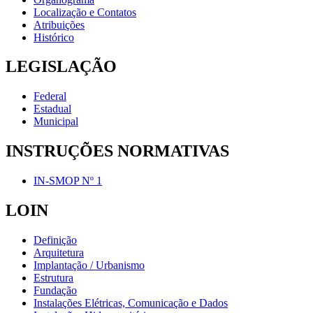
Localização e Contatos
Atribuições
Histórico
LEGISLAÇÃO
Federal
Estadual
Municipal
INSTRUÇÕES NORMATIVAS
IN-SMOP Nº 1
LOIN
Definição
Arquitetura
Implantação / Urbanismo
Estrutura
Fundação
Instalações Elétricas, Comunicação e Dados