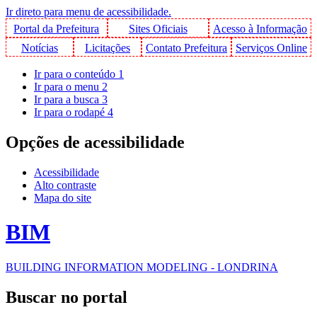
Ir direto para menu de acessibilidade.
Portal da Prefeitura
Sites Oficiais
Acesso à Informação
Notícias
Licitações
Contato Prefeitura
Serviços Online
Ir para o conteúdo
1
Ir para o menu
2
Ir para a busca
3
Ir para o rodapé
4
Opções de acessibilidade
Acessibilidade
Alto contraste
Mapa do site
BIM
BUILDING INFORMATION MODELING - LONDRINA
Buscar no portal