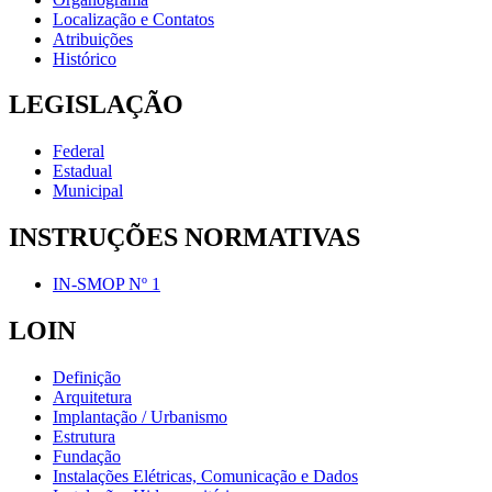
Localização e Contatos
Atribuições
Histórico
LEGISLAÇÃO
Federal
Estadual
Municipal
INSTRUÇÕES NORMATIVAS
IN-SMOP Nº 1
LOIN
Definição
Arquitetura
Implantação / Urbanismo
Estrutura
Fundação
Instalações Elétricas, Comunicação e Dados