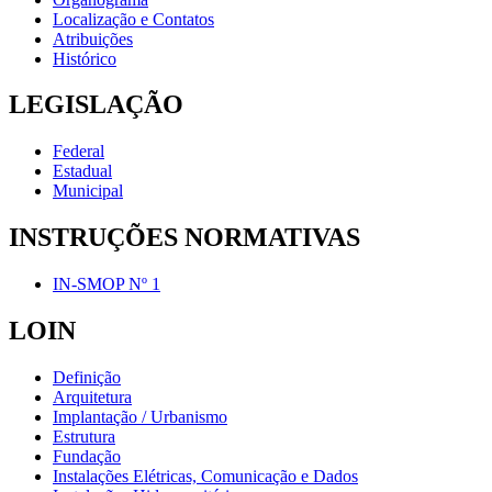
Localização e Contatos
Atribuições
Histórico
LEGISLAÇÃO
Federal
Estadual
Municipal
INSTRUÇÕES NORMATIVAS
IN-SMOP Nº 1
LOIN
Definição
Arquitetura
Implantação / Urbanismo
Estrutura
Fundação
Instalações Elétricas, Comunicação e Dados