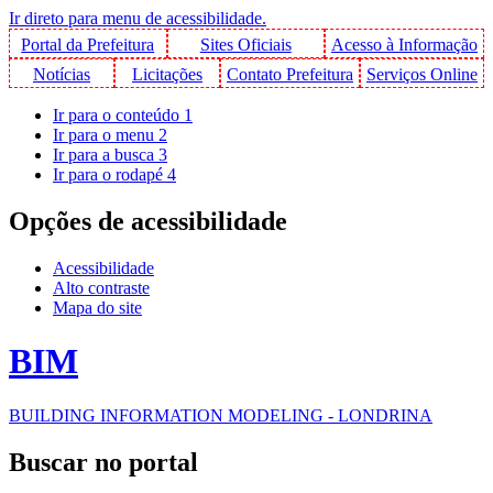
Ir direto para menu de acessibilidade.
Portal da Prefeitura
Sites Oficiais
Acesso à Informação
Notícias
Licitações
Contato Prefeitura
Serviços Online
Ir para o conteúdo
1
Ir para o menu
2
Ir para a busca
3
Ir para o rodapé
4
Opções de acessibilidade
Acessibilidade
Alto contraste
Mapa do site
BIM
BUILDING INFORMATION MODELING - LONDRINA
Buscar no portal