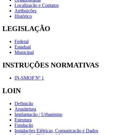
Localização e Contatos
Atribuições
Histórico
LEGISLAÇÃO
Federal
Estadual
Municipal
INSTRUÇÕES NORMATIVAS
IN-SMOP Nº 1
LOIN
Definição
Arquitetura
Implantação / Urbanismo
Estrutura
Fundação
Instalações Elétricas, Comunicação e Dados