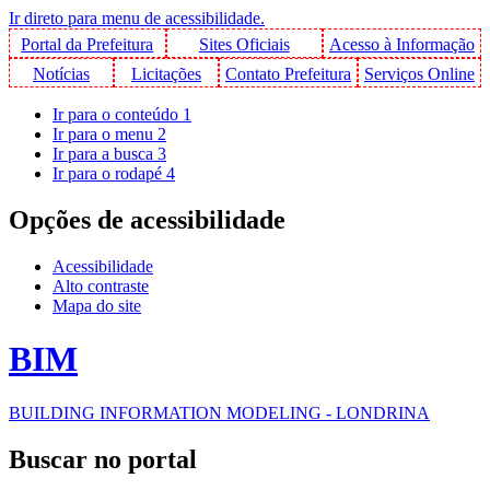
Ir direto para menu de acessibilidade.
Portal da Prefeitura
Sites Oficiais
Acesso à Informação
Notícias
Licitações
Contato Prefeitura
Serviços Online
Ir para o conteúdo
1
Ir para o menu
2
Ir para a busca
3
Ir para o rodapé
4
Opções de acessibilidade
Acessibilidade
Alto contraste
Mapa do site
BIM
BUILDING INFORMATION MODELING - LONDRINA
Buscar no portal