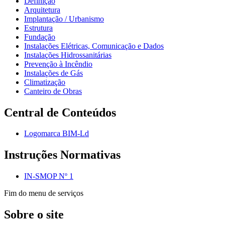
Definição
Arquitetura
Implantação / Urbanismo
Estrutura
Fundação
Instalações Elétricas, Comunicação e Dados
Instalações Hidrossanitárias
Prevenção à Incêndio
Instalações de Gás
Climatização
Canteiro de Obras
Central de Conteúdos
Logomarca BIM-Ld
Instruções Normativas
IN-SMOP Nº 1
Fim do menu de serviços
Sobre o site