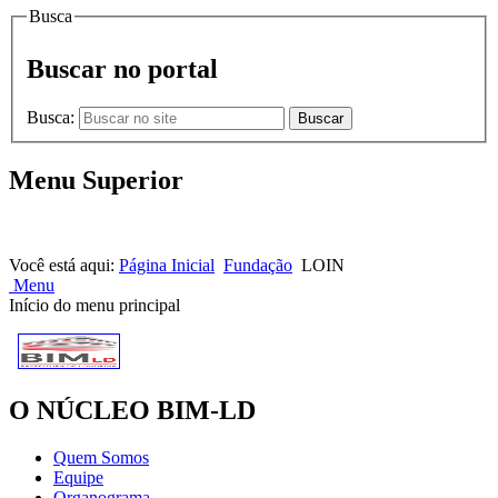
Busca
Buscar no portal
Busca:
Buscar
Menu Superior
HOME |
NOTÍCIAS |
CONTATOS
Você está aqui:
Página Inicial
Fundação
LOIN
Menu
Início do menu principal
O NÚCLEO BIM-LD
Quem Somos
Equipe
Organograma