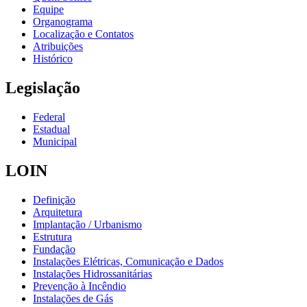
Equipe
Organograma
Localização e Contatos
Atribuições
Histórico
Legislação
Federal
Estadual
Municipal
LOIN
Definição
Arquitetura
Implantação / Urbanismo
Estrutura
Fundação
Instalações Elétricas, Comunicação e Dados
Instalações Hidrossanitárias
Prevenção à Incêndio
Instalações de Gás