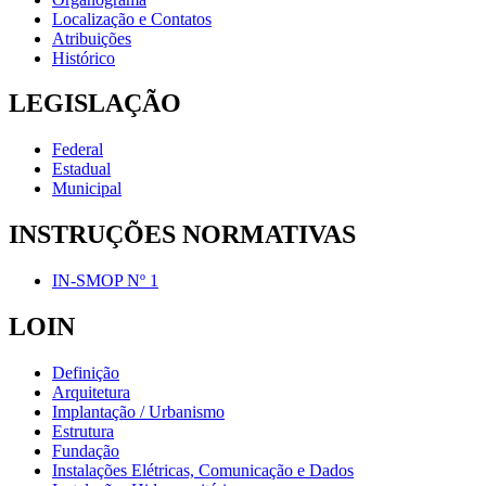
Localização e Contatos
Atribuições
Histórico
LEGISLAÇÃO
Federal
Estadual
Municipal
INSTRUÇÕES NORMATIVAS
IN-SMOP Nº 1
LOIN
Definição
Arquitetura
Implantação / Urbanismo
Estrutura
Fundação
Instalações Elétricas, Comunicação e Dados