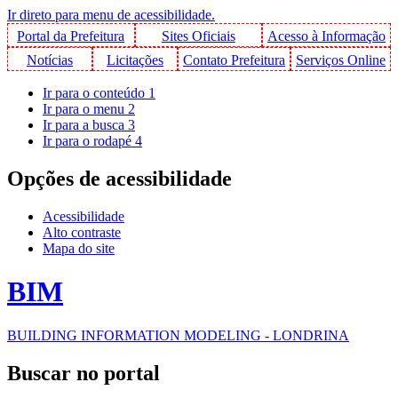
Ir direto para menu de acessibilidade.
Portal da Prefeitura
Sites Oficiais
Acesso à Informação
Notícias
Licitações
Contato Prefeitura
Serviços Online
Ir para o conteúdo
1
Ir para o menu
2
Ir para a busca
3
Ir para o rodapé
4
Opções de acessibilidade
Acessibilidade
Alto contraste
Mapa do site
BIM
BUILDING INFORMATION MODELING - LONDRINA
Buscar no portal