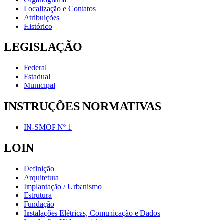
Localização e Contatos
Atribuições
Histórico
LEGISLAÇÃO
Federal
Estadual
Municipal
INSTRUÇÕES NORMATIVAS
IN-SMOP Nº 1
LOIN
Definição
Arquitetura
Implantação / Urbanismo
Estrutura
Fundação
Instalações Elétricas, Comunicação e Dados