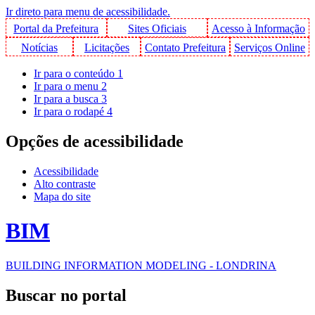
Ir direto para menu de acessibilidade.
Portal da Prefeitura
Sites Oficiais
Acesso à Informação
Notícias
Licitações
Contato Prefeitura
Serviços Online
Ir para o conteúdo
1
Ir para o menu
2
Ir para a busca
3
Ir para o rodapé
4
Opções de acessibilidade
Acessibilidade
Alto contraste
Mapa do site
BIM
BUILDING INFORMATION MODELING - LONDRINA
Buscar no portal