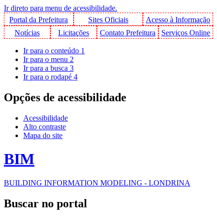
Ir direto para menu de acessibilidade.
Portal da Prefeitura
Sites Oficiais
Acesso à Informação
Notícias
Licitações
Contato Prefeitura
Serviços Online
Ir para o conteúdo
1
Ir para o menu
2
Ir para a busca
3
Ir para o rodapé
4
Opções de acessibilidade
Acessibilidade
Alto contraste
Mapa do site
BIM
BUILDING INFORMATION MODELING - LONDRINA
Buscar no portal