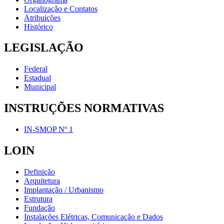
Localização e Contatos
Atribuições
Histórico
LEGISLAÇÃO
Federal
Estadual
Municipal
INSTRUÇÕES NORMATIVAS
IN-SMOP Nº 1
LOIN
Definição
Arquitetura
Implantação / Urbanismo
Estrutura
Fundação
Instalações Elétricas, Comunicação e Dados