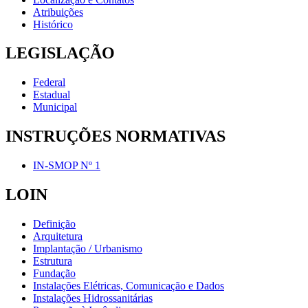
Atribuições
Histórico
LEGISLAÇÃO
Federal
Estadual
Municipal
INSTRUÇÕES NORMATIVAS
IN-SMOP Nº 1
LOIN
Definição
Arquitetura
Implantação / Urbanismo
Estrutura
Fundação
Instalações Elétricas, Comunicação e Dados
Instalações Hidrossanitárias