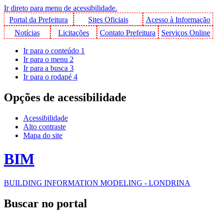
Ir direto para menu de acessibilidade.
Portal da Prefeitura
Sites Oficiais
Acesso à Informação
Notícias
Licitações
Contato Prefeitura
Serviços Online
Ir para o conteúdo
1
Ir para o menu
2
Ir para a busca
3
Ir para o rodapé
4
Opções de acessibilidade
Acessibilidade
Alto contraste
Mapa do site
BIM
BUILDING INFORMATION MODELING - LONDRINA
Buscar no portal