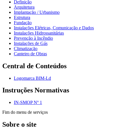
Definição
Arquitetura
Implantação / Urbanismo
Estrutura
Fundação
Instalações Elétricas, Comunicação e Dados
Instalações Hidrossanitárias
Prevenção à Incêndio
Instalações de Gás
Climatização
Canteiro de Obras
Central de Conteúdos
Logomarca BIM-Ld
Instruções Normativas
IN-SMOP Nº 1
Fim do menu de serviços
Sobre o site