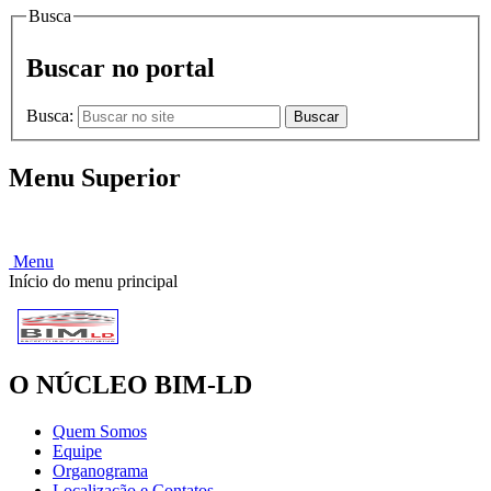
Busca
Buscar no portal
Busca:
Buscar
Menu Superior
HOME |
NOTÍCIAS |
CONTATOS
Menu
Início do menu principal
O NÚCLEO BIM-LD
Quem Somos
Equipe
Organograma
Localização e Contatos