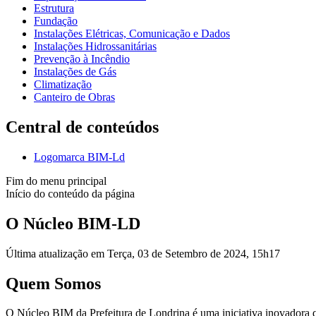
Estrutura
Fundação
Instalações Elétricas, Comunicação e Dados
Instalações Hidrossanitárias
Prevenção à Incêndio
Instalações de Gás
Climatização
Canteiro de Obras
Central de conteúdos
Logomarca BIM-Ld
Fim do menu principal
Início do conteúdo da página
O Núcleo BIM-LD
Última atualização em Terça, 03 de Setembro de 2024, 15h17
Quem Somos
O Núcleo BIM da Prefeitura de Londrina é uma iniciativa inovadora 