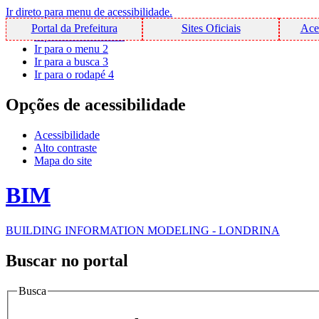
Ir direto para menu de acessibilidade.
Portal da Prefeitura
Sites Oficiais
Ace
Ir para o conteúdo
1
Ir para o menu
2
Ir para a busca
3
Ir para o rodapé
4
Opções de acessibilidade
Acessibilidade
Alto contraste
Mapa do site
BIM
BUILDING INFORMATION MODELING - LONDRINA
Buscar no portal
Busca