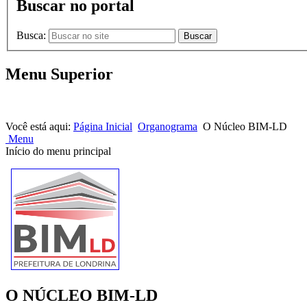
Buscar no portal
Busca:
Buscar
Menu Superior
HOME |
NOTÍCIAS |
CONTATOS
Você está aqui:
Página Inicial
Organograma
O Núcleo BIM-LD
Menu
Início do menu principal
O NÚCLEO BIM-LD