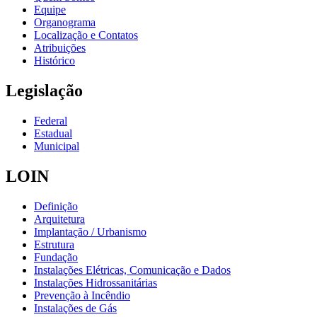
Equipe
Organograma
Localização e Contatos
Atribuições
Histórico
Legislação
Federal
Estadual
Municipal
LOIN
Definição
Arquitetura
Implantação / Urbanismo
Estrutura
Fundação
Instalações Elétricas, Comunicação e Dados
Instalações Hidrossanitárias
Prevenção à Incêndio
Instalações de Gás