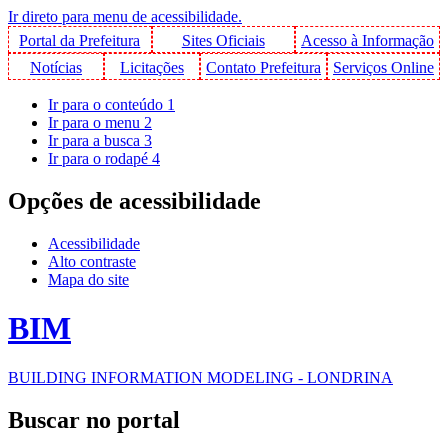
Ir direto para menu de acessibilidade.
Portal da Prefeitura
Sites Oficiais
Acesso à Informação
Notícias
Licitações
Contato Prefeitura
Serviços Online
Ir para o conteúdo
1
Ir para o menu
2
Ir para a busca
3
Ir para o rodapé
4
Opções de acessibilidade
Acessibilidade
Alto contraste
Mapa do site
BIM
BUILDING INFORMATION MODELING - LONDRINA
Buscar no portal