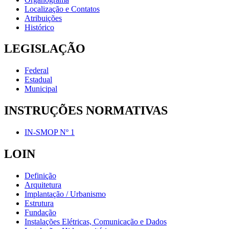
Localização e Contatos
Atribuições
Histórico
LEGISLAÇÃO
Federal
Estadual
Municipal
INSTRUÇÕES NORMATIVAS
IN-SMOP Nº 1
LOIN
Definição
Arquitetura
Implantação / Urbanismo
Estrutura
Fundação
Instalações Elétricas, Comunicação e Dados