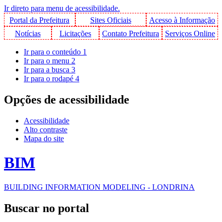
Ir direto para menu de acessibilidade.
Portal da Prefeitura
Sites Oficiais
Acesso à Informação
Notícias
Licitações
Contato Prefeitura
Serviços Online
Ir para o conteúdo
1
Ir para o menu
2
Ir para a busca
3
Ir para o rodapé
4
Opções de acessibilidade
Acessibilidade
Alto contraste
Mapa do site
BIM
BUILDING INFORMATION MODELING - LONDRINA
Buscar no portal