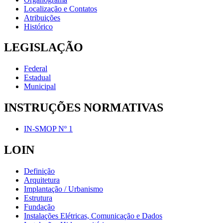
Localização e Contatos
Atribuições
Histórico
LEGISLAÇÃO
Federal
Estadual
Municipal
INSTRUÇÕES NORMATIVAS
IN-SMOP Nº 1
LOIN
Definição
Arquitetura
Implantação / Urbanismo
Estrutura
Fundação
Instalações Elétricas, Comunicação e Dados